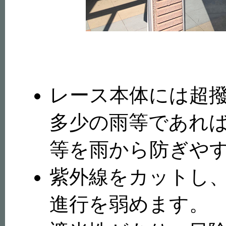
レース本体には超
多少の雨等であれ
等を雨から防ぎや
紫外線をカットし
進行を弱めます。