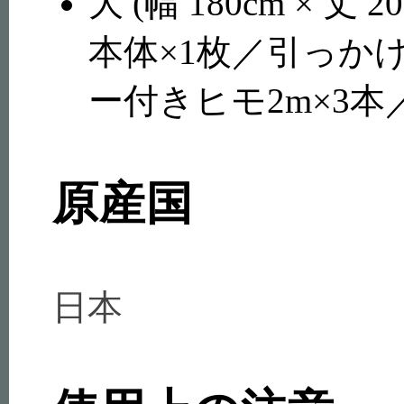
大 (幅 180cm × 丈 2
本体×1枚／引っか
ー付きヒモ2m×3本
原産国
日本