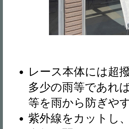
レース本体には超
多少の雨等であれ
等を雨から防ぎや
紫外線をカットし